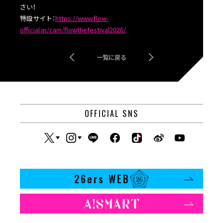
さい！
特設サイト：
https://www.flow-
official.jp/cam/flowthefestival2026/
一覧に戻る
OFFICIAL SNS
26ers WEB