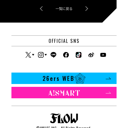
一覧に戻る
OFFICIAL SNS
26ers WEB
©
AMUSE INC
., All Rights Reserved.