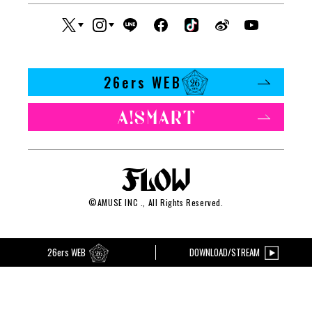
26ers WEB
©
AMUSE INC
., All Rights Reserved.
26ers WEB
DOWNLOAD/STREAM