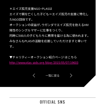
＊エイズ孤児支援NGO・PLASは
エイズで親を亡くした子ども＝エイズ孤児の支援に特化し
たNGO団体です。
オークションの収益が、ウガンダでエイズ孤児を抱えるHIV
陽性のシングルマザーに仕事をつくり、
同時に500人の子どもたちに教育を届ける為に使われます。
みなさんもPLASの活動を応援していただけますと幸いで
す。
▼チャリティーオークション紹介ページ はこちら
http://www.plas-aids.org/blog/2015/05/07/19603
一覧に戻る
OFFICIAL SNS