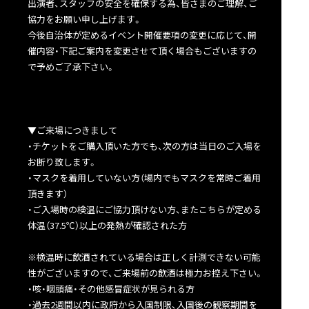
出演者、スタッフの安全を確保する為、皆さまのご理解、ご
協力をお願い申し上げます。
今後自治体が定めるイベント開催要項の変更に応じて、開
催内容・下記ご案内を変更させて頂く場合もございますの
で予めご了承下さい。
▼ご来場につきまして
・チケットをご購入頂いた方でも、次の方は当日のご入場を
お断り致します。
・マスクを着用していない方（場内でもマスクを常時ご着用
頂きます）
・ご入場時の検温にご協力頂けない方、またこちらが定める
体温（37.5℃）以上の発熱が確認された方
※検温時に飲酒されている場合は正しく計測できない可能
性がございますので、ご来場前の飲酒は極力お控え下さい。
・咳・咽頭痛・その他感冒症状が見られる方
・過去2週間以内に政府から入国制限、入国後の観察期間を