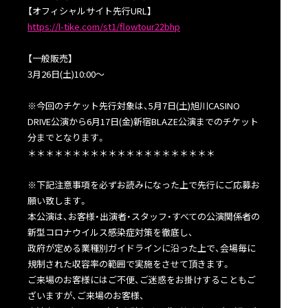
【オフィシャルサイト先行URL】
https://l-tike.com/st1/flowtour22bhp
【一般販売】
3月26日(土)10:00〜
※今回のチケット先行対象は、5月7日(土)旭川CASINO
DRIVE公演から6月17日(金)新宿BLAZE公演までのチケット
分までとなります。
＊＊＊＊＊＊＊＊＊＊＊＊＊＊＊＊＊＊＊＊＊
※下記注意事項を必ずお読みになった上で先行にご応募お
願い致します。
本公演は、お客様・出演者・スタッフ・すべての公演関係者の
新型コロナウイルス感染症対策を徹底し、
政府が定める業種別ガイドラインに沿った上で、会場毎に
規制された収容率の範囲で実施をさせて頂きます。
ご来場のお客様にはご不便、ご迷惑をお掛けすることもご
ざいますが、ご来場のお客様、