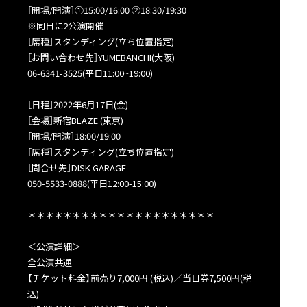
［開場/開演］①15:00/16:00 ②18:30/19:30
※同日に2公演開催
［席種］スタンディング(立ち位置指定)
［お問い合わせ先］YUMEBANCHI(大阪)
06-6341-3525(平日11:00~19:00)
［日程］2022年6月17日(金)
［会場］新宿BLAZE (東京)
［開場/開演］18:00/19:00
［席種］スタンディング(立ち位置指定)
［問合せ先］DISK GARAGE
050-5533-0888(平日12:00-15:00)
＊＊＊＊＊＊＊＊＊＊＊＊＊＊＊＊＊＊＊＊＊
＜公演詳細＞
全公演共通
【チケット料金】前売り7,000円 (税込)／当日券7,500円(税
込)