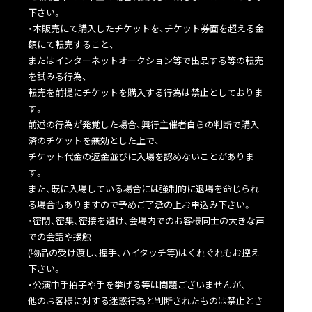
下さい。
・本販売にて購入したチケットを、チケット券面を超える金
額にて転売すること、
またはインターネットオークション等で出品する等の転売
を試みる行為、
転売を前提にチケットを購入する行為は禁止としておりま
す。
前述の行為が発覚した場合、興行主催者自らの判断で購入
済のチケットを無効とした上で、
チケット代金の返金並びに入場を認めないことがありま
す。
また、既に入場している場合には強制的に退場を命じられ
る場合もありますので予めご了承の上お申込み下さい。
・密閉、密集、密接を避け、会場内でのお客様同士の大きな声
での会話や接触
(物品の受け渡し、握手、ハイタッチ等)はくれぐれもお控え
下さい。
・公演中手拍子や手を挙げる等は問題ございませんが、
他のお客様に対する迷惑行為と判断されたものは禁止とさ