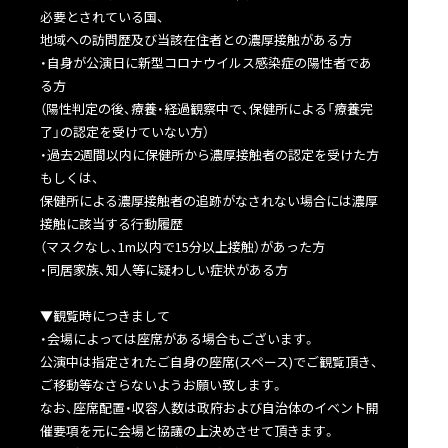
必要とされている国、
地域への訪問歴及び当該在住者との濃厚接触がある方
・自身が公演日に新型コロナウイルス感染症の陽性者であ
る方
（陽性判定の後、療養・経過観察中で、保健所による「療養完
了」の認定を受けていない方）
・過去2週間以内に保健所から濃厚接触者の認定を受けた方
もしくは、
保健所による濃厚接触者の追跡がなされない場合には濃厚
接触に該当する行動履歴
（マスクなし、1m以内で15分以上接触）があった方
・同居家族、知人等に疑わしい症状がある方
▼観覧時につきまして
・会場によっては座席がある場合もございます。
公演中は指定されたご自身の座席(スペース)でご観覧頂き、
ご移動等なさらないようお願い致します。
なお、座席配置・収容人数は政府および自治体のイベント開
催要項を元に会場と協議の上決めさせて頂きます。