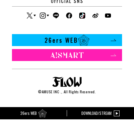
OFFICIAL SNS
26ers WEB
©
AMUSE INC
., All Rights Reserved.
26ers WEB
DOWNLOAD/STREAM