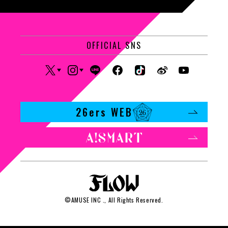
OFFICIAL SNS
26ers WEB
©
AMUSE INC
., All Rights Reserved.