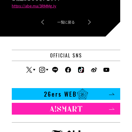
https://abe.ma/3RMMgJy
一覧に戻る
OFFICIAL SNS
26ers WEB