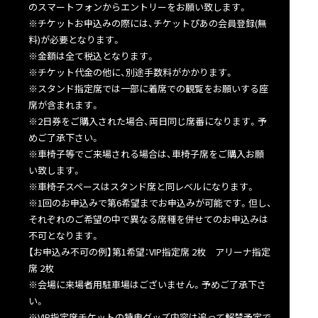
のスマートフォンからエントリーをお願い致します。
※チケットお申込みの際には、チケットぴあの会員登録(無
料)が必要となります。
※金額は全て税込となります。
※チケット代金の他に、別途手数料がかかります。
※スタンド指定席では一部に着席での観覧をお願いする座
席が含まれます。
※2日券をご購入された場合、両日同じ席番になります。予
めご了承下さい。
※車椅子等でご来場される場合は、車椅子席をご購入お願
い致します。
※車椅子スペースはスタンド席と同レベルになります。
※1回のお申込みで第6希望までお申込みが可能です。但し、
それぞれのご希望の中で異なる席種を併せてのお申込みは
不可となります。
【お申込み不可の例】第1希望：VIP指定席 2枚 アリーナ指定
席 2枚
※会場に来場者用駐車場はございません。予めご了承下さ
い。
※VIP指定席チケットの特典グッズ内容は追って解禁予定で