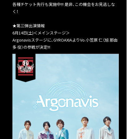
各種チケット先行も実施中!!! 是非、この機会をお見逃しな
く！
★第三弾出演情報
6月14日(土)＜メインステージ＞
Argonavisステージに、GYROAXIAよりVo.小笠原 仁（旭 那由
多 役）の参戦が決定!!!