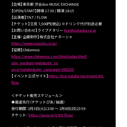
【会場】東京都 渋谷duo MUSIC EXCHANGE
【OPEN/START】開場 17:30 / 開演 18:15
【出演者】T.N.T / FLOW
【チケット】立見 7,500円(税込) ※ドリンク代が別途必要
【お問い合わせ】ライブナタリー
live@natasha.co.jp
【主催・企画制作】株式会社ナターシャ
https://www.natasha.co.jp/
【協賛】Chikemoo
https://www.chikemoo.com/html/index.html?
utm_medium=web&utm_so
urce=natalie&utm_campaign=260203
【イベント公式サイト】
https://live.natalie.mu/event/tnt-
flow
＜チケット販売スケジュール＞
◉最速先行（チケットぴあ/ 抽選）
受付期間：2月3日(火)12:00 〜 2月8日(日)23:59
チケット：
https://w.pia.jp/t/tnt-flow/