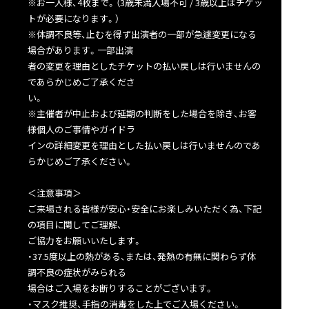
※お一人様、4枚まで。（3歳未満入場不可 / 3歳以上はチケッ
トが必要になります。）
※体調不良等、止むを得ず出演者の一部が急遽変更になる
場合があります。一部出演
者の変更を理由としたチケットの払い戻しは行いませんの
であらかじめご了承くださ
い。
※主催者が中止および延期の判断をした場合を除き、お客
様個人のご事情やガイドラ
インの詳細変更を理由とした払い戻しは行いませんのであ
らかじめご了承ください。
＜注意事項＞
ご来場される皆様が安心・安全にお楽しみいただく為、下記
の項目に関してご理解、
ご協力をお願いいたします。
・37.5度以上の熱がある、または、発熱の有無に関わらず体
調不良の症状がみられる
場合はご入場をお断りすることがございます。
・マスク推奨、手指の消毒をした上でご入場ください。