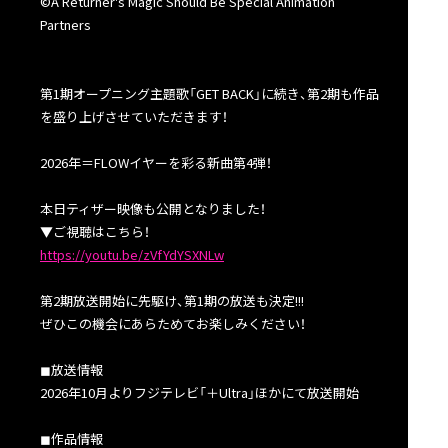
©A Returner's Magic Should Be Special Animation
Partners
第1期オープニング主題歌「GET BACK」に続き、第2期も作品
を盛り上げさせていただきます！
2026年＝FLOWイヤーを彩る新曲第4弾！
本日ティザー映像も公開となりました！
▼ご視聴はこちら！
https://youtu.be/zVfYdYSXNLw
第2期放送開始に先駆け、第1期の放送も決定!!!
ぜひこの機会にあらためてお楽しみください！
◼︎放送情報
2026年10月よりフジテレビ「＋Ultra」ほかにて放送開始
◼︎作品情報