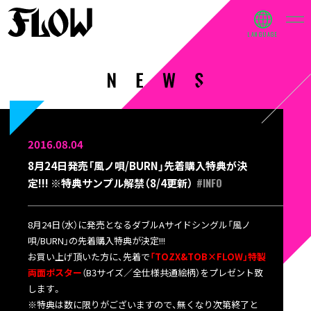
2016.08.04
8月24日発売「風ノ唄/BURN」先着購入特典が決
#INFO
定!!! ※特典サンプル解禁（8/4更新）
8月24日（水）に発売となるダブルAサイドシングル「風ノ
唄/BURN」の先着購入特典が決定!!!
お買い上げ頂いた方に、先着で
「TOZX&TOB×FLOW」特製
両面ポスター
（B3サイズ／全仕様共通絵柄）をプレゼント致
します。
※特典は数に限りがございますので、無くなり次第終了と