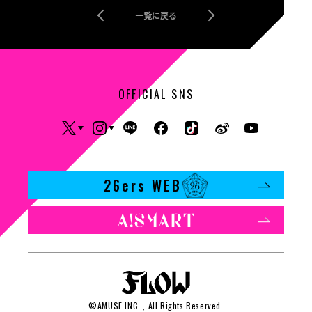
一覧に戻る
OFFICIAL SNS
26ers WEB
©
AMUSE INC
., All Rights Reserved.