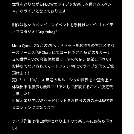
世界を巡りながらFLOWのライブをお楽しみ頂けるスペシ
ャルなライブとなっております！
制作は数々のメタバースイベントを手掛けたXRクリエイテ
ィブスタジオ「Gugenka」！
Meta Quest 2などのVRヘッドセットをお持ちの方はメタバ
ースサービス「VRChat」にてコードギアス 反逆のルルーシ
ュの世界をVRで今後体験頂けますので是非お試し下さい！
お持ちでない方もスマートフォンやPCでライブ配信をご覧
頂けます！
更に！コードギアス 反逆のルルーシュの世界をVR空間上で
体験出来る展示も無料エリアとして解放することが決定致
しました！
※展示エリアはVRヘッドセットをお持ちの方のみ体験でき
るコンテンツになります。
ライブ詳細は後日解禁となりますので楽しみにお待ち下さ
い！