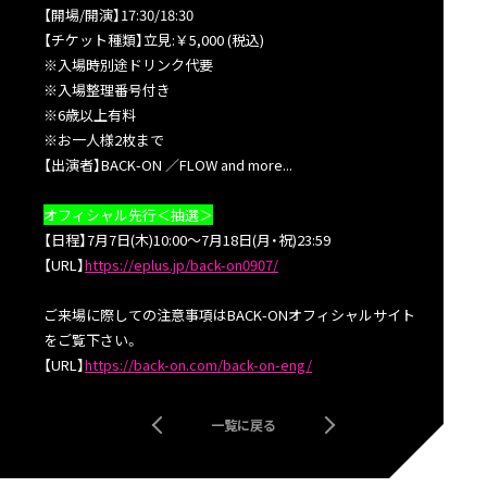
【開場/開演】17:30/18:30
【チケット種類】立見:￥5,000 (税込)
※入場時別途ドリンク代要
※入場整理番号付き
※6歳以上有料
※お一人様2枚まで
【出演者】BACK-ON ／FLOW and more...
オフィシャル先行＜抽選＞
【日程】7月7日(木)10:00〜7月18日(月・祝)23:59
【URL】
https://eplus.jp/back-on0907/
ご来場に際しての注意事項はBACK-ONオフィシャルサイト
をご覧下さい。
【URL】
https://back-on.com/back-on-eng/
一覧に戻る