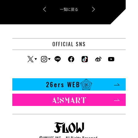
一覧に戻る
OFFICIAL SNS
26ers WEB
©
AMUSE INC
., All Rights Reserved.