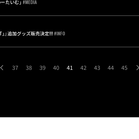
#MEDIA
わーたいむ」
#INFO
 CAST」』追加グッズ販売決定!!!
37
38
39
40
41
42
43
44
45