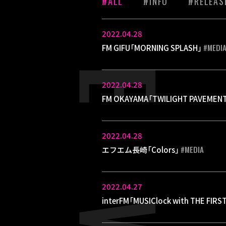
#ALL
#INFO
#RELEAS
2022.04.28
#MEDI
FM GIFU「MORNING SPLASH」
2022.04.28
FM OKAYAMA「TWILIGHT PAVEMEN
2022.04.28
#MEDIA
エフエム長崎「Colors」
2022.04.27
interFM「MUSIClock with THE FIRS