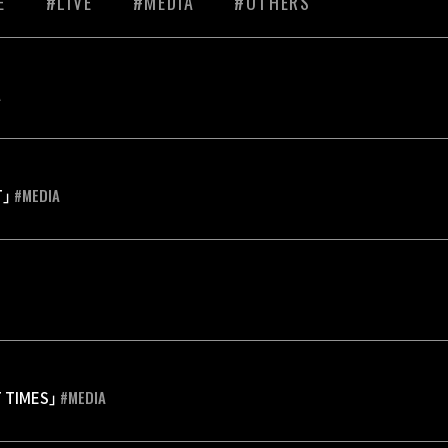
E
#LIVE
#MEDIA
#OTHERS
A
#MEDIA
T」
#MEDIA
T TIMES」