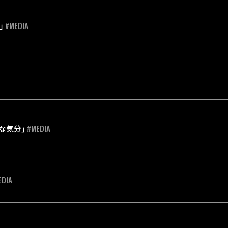
#MEDIA
r」
#MEDIA
オな気分」
EDIA