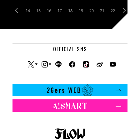
14
15
16
17
18
19
20
21
22
OFFICIAL SNS
26ers WEB