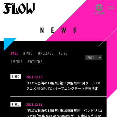
#ALL
#INFO
#RELEASE
#LIVE
#MEDIA
#OTHERS
#INFO
2021.12.13
『FLOW怒涛の12解禁』第11弾解禁!!!1月クールTV
アニメ『BORUTO』オープニングテーマ担当決定！
#INFO
2021.12.11
『FLOW怒涛の12解禁』第10弾解禁!!! バンドリ！コ
ラボ曲「優勝 feat.Afterglow」ゲーム実装＆先行配