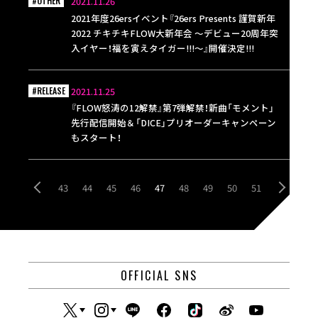
#OTHER
2021.11.26
2021年度26ersイベント『26ers Presents 謹賀新年
2022 チキチキFLOW大新年会 ～デビュー20周年突
入イヤー！福を寅えタイガー!!!～』開催決定!!!
#RELEASE
2021.11.25
『FLOW怒涛の12解禁』第7弾解禁！新曲「モメント」
先行配信開始＆「DICE」プリオーダーキャンペーン
もスタート！
43
44
45
46
47
48
49
50
51
OFFICIAL SNS