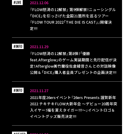
#LIVE
2021.12.06
『FLOW怒涛の12解禁』 第9弾解禁！ニューシングル
「DICE」を引っさげた全国21箇所を巡るツアー
『FLOW TOUR 2022「THE DIE IS CAST」』開催決
定!!!
#INFO
2021.11.29
『FLOW怒涛の12解禁』第8弾！「優勝
feat.Afterglow」のゲーム実装期間と先行配信が決
定！Afterglow美竹蘭役佐倉綾音さんとの対談映像
公開＆「DICE」購入者全員プレゼントの企画決定!!!
#INFO
2021.11.27
2021年度26ersイベント『26ers Presents 謹賀新年
2022 チキチキFLOW大新年会 ～デビュー20周年突
入イヤー！福を寅えタイガー!!!～』イベントロゴ＆
イベントグッズ販売決定!!!