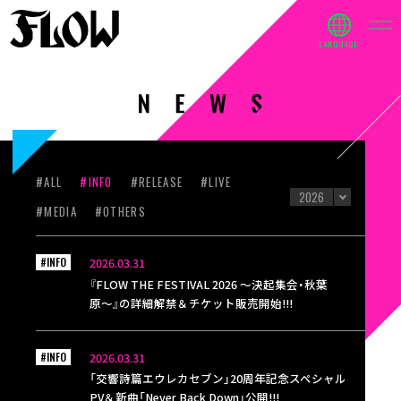
#ALL
#INFO
#RELEASE
#LIVE
#MEDIA
#OTHERS
#INFO
2026.03.31
『FLOW THE FESTIVAL 2026 〜決起集会・秋葉
原〜』の詳細解禁＆チケット販売開始!!!
#INFO
2026.03.31
「交響詩篇エウレカセブン」20周年記念スペシャル
PV＆新曲「Never Back Down」公開!!!