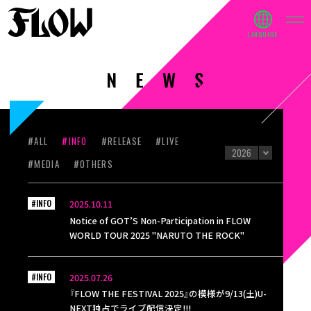
#ALL
#INFO
#RELEASE
#LIVE
#MEDIA
#OTHERS
#INFO
2025.10.11
Notice of GOT’S Non-Participation in FLOW
WORLD TOUR 2025 "NARUTO THE ROCK"
#INFO
2025.07.26
『FLOW THE FESTIVAL 2025』の模様が9/13(土)U-
NEXT独占でライブ配信決定!!!