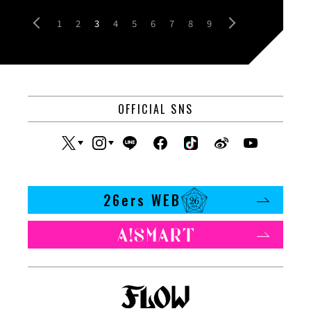
1
2
3
4
5
6
7
8
9
OFFICIAL SNS
26ers WEB